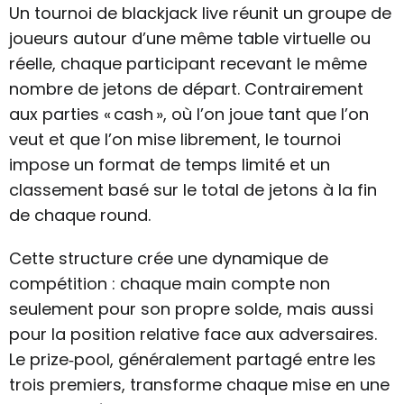
Un tournoi de blackjack live réunit un groupe de
joueurs autour d’une même table virtuelle ou
réelle, chaque participant recevant le même
nombre de jetons de départ. Contrairement
aux parties « cash », où l’on joue tant que l’on
veut et que l’on mise librement, le tournoi
impose un format de temps limité et un
classement basé sur le total de jetons à la fin
de chaque round.
Cette structure crée une dynamique de
compétition : chaque main compte non
seulement pour son propre solde, mais aussi
pour la position relative face aux adversaires.
Le prize‑pool, généralement partagé entre les
trois premiers, transforme chaque mise en une