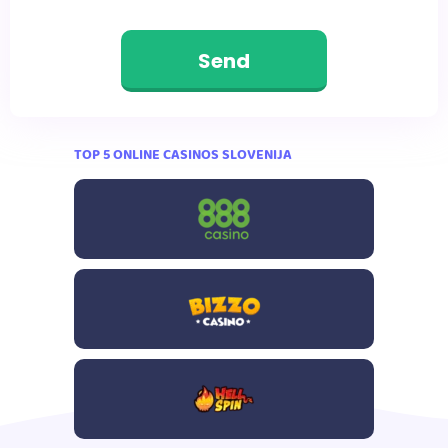
Send
TOP 5 ONLINE CASINOS SLOVENIJA