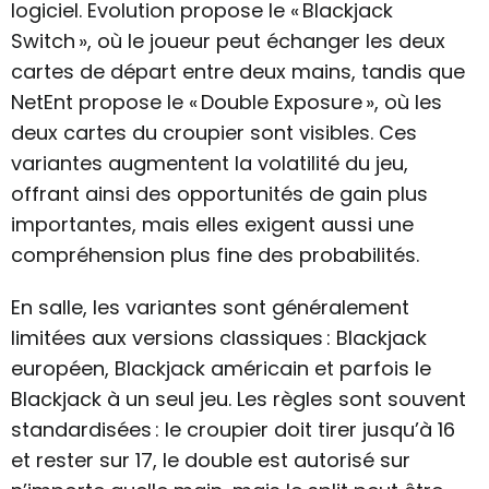
logiciel. Evolution propose le « Blackjack
Switch », où le joueur peut échanger les deux
cartes de départ entre deux mains, tandis que
NetEnt propose le « Double Exposure », où les
deux cartes du croupier sont visibles. Ces
variantes augmentent la volatilité du jeu,
offrant ainsi des opportunités de gain plus
importantes, mais elles exigent aussi une
compréhension plus fine des probabilités.
En salle, les variantes sont généralement
limitées aux versions classiques : Blackjack
européen, Blackjack américain et parfois le
Blackjack à un seul jeu. Les règles sont souvent
standardisées : le croupier doit tirer jusqu’à 16
et rester sur 17, le double est autorisé sur