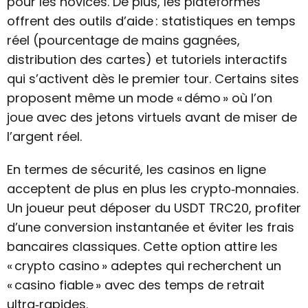
pour les novices. De plus, les plateformes
offrent des outils d’aide : statistiques en temps
réel (pourcentage de mains gagnées,
distribution des cartes) et tutoriels interactifs
qui s’activent dès le premier tour. Certains sites
proposent même un mode « démo » où l’on
joue avec des jetons virtuels avant de miser de
l’argent réel.
En termes de sécurité, les casinos en ligne
acceptent de plus en plus les crypto‑monnaies.
Un joueur peut déposer du USDT TRC20, profiter
d’une conversion instantanée et éviter les frais
bancaires classiques. Cette option attire les
« crypto casino » adeptes qui recherchent un
« casino fiable » avec des temps de retrait
ultra‑rapides.