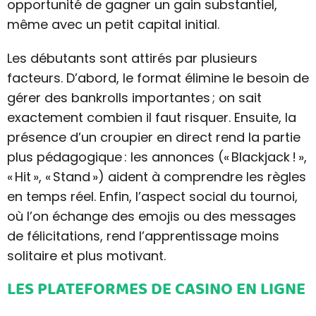
opportunité de gagner un gain substantiel,
même avec un petit capital initial.
Les débutants sont attirés par plusieurs
facteurs. D’abord, le format élimine le besoin de
gérer des bankrolls importantes ; on sait
exactement combien il faut risquer. Ensuite, la
présence d’un croupier en direct rend la partie
plus pédagogique : les annonces (« Blackjack ! »,
« Hit », « Stand ») aident à comprendre les règles
en temps réel. Enfin, l’aspect social du tournoi,
où l’on échange des emojis ou des messages
de félicitations, rend l’apprentissage moins
solitaire et plus motivant.
LES PLATEFORMES DE CASINO EN LIGNE