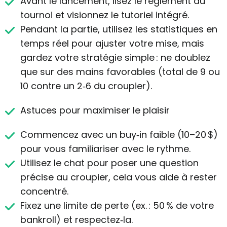
Avant le lancement, lisez le règlement du
tournoi et visionnez le tutoriel intégré.
Pendant la partie, utilisez les statistiques en
temps réel pour ajuster votre mise, mais
gardez votre stratégie simple : ne doublez
que sur des mains favorables (total de 9 ou
10 contre un 2‑6 du croupier).
Astuces pour maximiser le plaisir
Commencez avec un buy‑in faible (10–20 $)
pour vous familiariser avec le rythme.
Utilisez le chat pour poser une question
précise au croupier, cela vous aide à rester
concentré.
Fixez une limite de perte (ex. : 50 % de votre
bankroll) et respectez‑la.