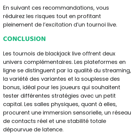
En suivant ces recommandations, vous
réduirez les risques tout en profitant
pleinement de l’excitation d’un tournoi live.
CONCLUSION
Les tournois de blackjack live offrent deux
univers complémentaires. Les plateformes en
ligne se distinguent par la qualité du streaming,
la variété des variantes et la souplesse des
bonus, idéal pour les joueurs qui souhaitent
tester différentes stratégies avec un petit
capital. Les salles physiques, quant à elles,
procurent une immersion sensorielle, un réseau
de contacts réel et une stabilité totale
dépourvue de latence.