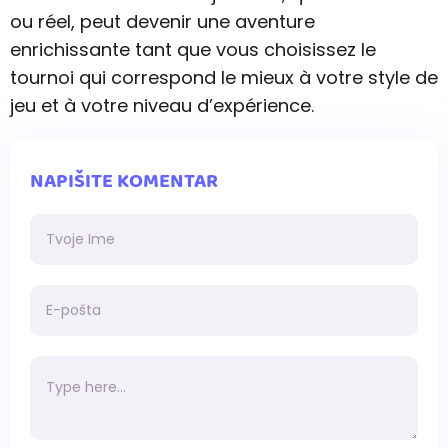
ou réel, peut devenir une aventure
enrichissante tant que vous choisissez le
tournoi qui correspond le mieux à votre style de
jeu et à votre niveau d’expérience.
NAPIŠITE KOMENTAR