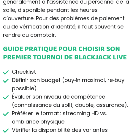
généralement à l’assistance du personnel de la
salle, disponible pendant les heures
d’ouverture. Pour des problèmes de paiement
ou de vérification d’identité, il faut souvent se
rendre au comptoir.
GUIDE PRATIQUE POUR CHOISIR SON
PREMIER TOURNOI DE BLACKJACK LIVE
Checklist
Définir son budget (buy‑in maximal, re‑buy
possible).
Évaluer son niveau de compétence
(connaissance du split, double, assurance).
Préférer le format : streaming HD vs.
ambiance physique.
Vérifier la disponibilité des variantes