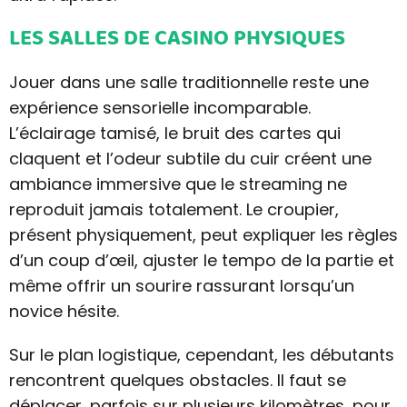
LES SALLES DE CASINO PHYSIQUES
Jouer dans une salle traditionnelle reste une
expérience sensorielle incomparable.
L’éclairage tamisé, le bruit des cartes qui
claquent et l’odeur subtile du cuir créent une
ambiance immersive que le streaming ne
reproduit jamais totalement. Le croupier,
présent physiquement, peut expliquer les règles
d’un coup d’œil, ajuster le tempo de la partie et
même offrir un sourire rassurant lorsqu’un
novice hésite.
Sur le plan logistique, cependant, les débutants
rencontrent quelques obstacles. Il faut se
déplacer, parfois sur plusieurs kilomètres, pour