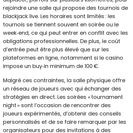
rejoindre une salle qui propose des tournois de
blackjack live. Les horaires sont limités : les
tournois se tiennent souvent en soirée ou le
week‑end, ce qui peut entrer en conflit avec les
obligations professionnelles. De plus, le coût
d’entrée peut être plus élevé que sur les
plateformes en ligne, notamment si le casino
impose un buy‑in minimum de 100 €.
Malgré ces contraintes, la salle physique offre
un réseau de joueurs avec qui échanger des
stratégies en direct. Les soirées « tournament
night » sont l’occasion de rencontrer des
joueurs expérimentés, d’obtenir des conseils
personnalisés et de se faire remarquer par les
organisateurs pour des invitations à des