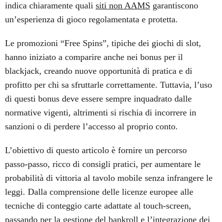
indica chiaramente quali
siti non AAMS
garantiscono
un’esperienza di gioco regolamentata e protetta.
Le promozioni “Free Spins”, tipiche dei giochi di slot,
hanno iniziato a comparire anche nei bonus per il
blackjack, creando nuove opportunità di pratica e di
profitto per chi sa sfruttarle correttamente. Tuttavia, l’uso
di questi bonus deve essere sempre inquadrato dalle
normative vigenti, altrimenti si rischia di incorrere in
sanzioni o di perdere l’accesso al proprio conto.
L’obiettivo di questo articolo è fornire un percorso
passo‑passo, ricco di consigli pratici, per aumentare le
probabilità di vittoria al tavolo mobile senza infrangere le
leggi. Dalla comprensione delle licenze europee alle
tecniche di conteggio carte adattate al touch‑screen,
passando per la gestione del bankroll e l’integrazione dei