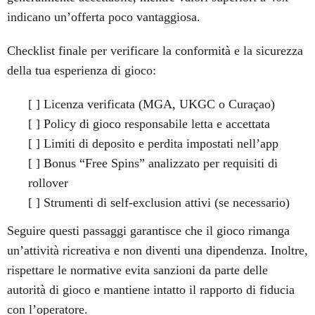
indicano un’offerta poco vantaggiosa.
Checklist finale per verificare la conformità e la sicurezza
della tua esperienza di gioco:
[ ] Licenza verificata (MGA, UKGC o Curaçao)
[ ] Policy di gioco responsabile letta e accettata
[ ] Limiti di deposito e perdita impostati nell’app
[ ] Bonus “Free Spins” analizzato per requisiti di
rollover
[ ] Strumenti di self‑exclusion attivi (se necessario)
Seguire questi passaggi garantisce che il gioco rimanga
un’attività ricreativa e non diventi una dipendenza. Inoltre,
rispettare le normative evita sanzioni da parte delle
autorità di gioco e mantiene intatto il rapporto di fiducia
con l’operatore.