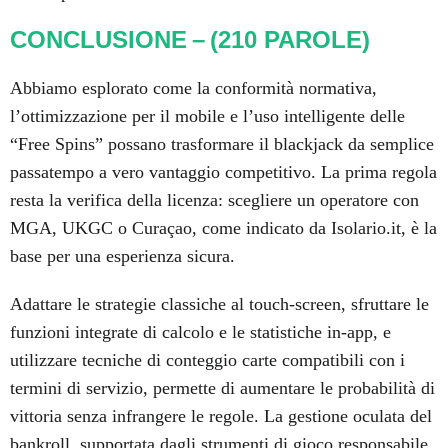
CONCLUSIONE – (210 PAROLE)
Abbiamo esplorato come la conformità normativa,
l’ottimizzazione per il mobile e l’uso intelligente delle
“Free Spins” possano trasformare il blackjack da semplice
passatempo a vero vantaggio competitivo. La prima regola
resta la verifica della licenza: scegliere un operatore con
MGA, UKGC o Curaçao, come indicato da Isolario.it, è la
base per una esperienza sicura.
Adattare le strategie classiche al touch‑screen, sfruttare le
funzioni integrate di calcolo e le statistiche in‑app, e
utilizzare tecniche di conteggio carte compatibili con i
termini di servizio, permette di aumentare le probabilità di
vittoria senza infrangere le regole. La gestione oculata del
bankroll, supportata dagli strumenti di gioco responsabile