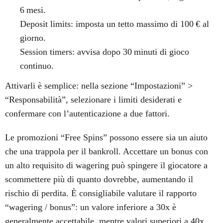
6 mesi.
Deposit limits: imposta un tetto massimo di 100 € al
giorno.
Session timers: avvisa dopo 30 minuti di gioco
continuo.
Attivarli è semplice: nella sezione “Impostazioni” >
“Responsabilità”, selezionare i limiti desiderati e
confermare con l’autenticazione a due fattori.
Le promozioni “Free Spins” possono essere sia un aiuto
che una trappola per il bankroll. Accettare un bonus con
un alto requisito di wagering può spingere il giocatore a
scommettere più di quanto dovrebbe, aumentando il
rischio di perdita. È consigliabile valutare il rapporto
“wagering / bonus”: un valore inferiore a 30x è
generalmente accettabile, mentre valori superiori a 40x