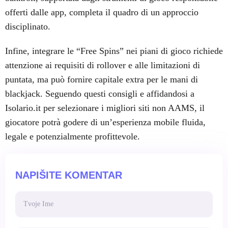
offerti dalle app, completa il quadro di un approccio
disciplinato.
Infine, integrare le “Free Spins” nei piani di gioco richiede
attenzione ai requisiti di rollover e alle limitazioni di
puntata, ma può fornire capitale extra per le mani di
blackjack. Seguendo questi consigli e affidandosi a
Isolario.it per selezionare i migliori siti non AAMS, il
giocatore potrà godere di un’esperienza mobile fluida,
legale e potenzialmente profittevole.
NAPIŠITE KOMENTAR