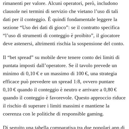
rimanenti per valore. Alcuni operatori, però, includono
clausole nei termini di servizio che vietano l’uso di tali
dati per il conteggio. È quindi fondamentale leggere la
sezione “Uso dei dati di gioco”: se il contratto specifica
“l’uso di strumenti di conteggio è proibito”, il giocatore
deve astenersi, altrimenti rischia la sospensione del conto.
Il “bet spread” su mobile deve tenere conto dei limiti di
puntata imposti dall’operatore. Se il tavolo prevede un
minimo di 0,10 € e un massimo di 100 €, una strategia
efficace può prevedere un spread 1:8, ovvero puntare
0,10 € quando il conteggio è neutro e arrivare a 0,80 €
quando il conteggio è favorevole. Questo approccio riduce
il rischio di superare i limiti massimi e mantiene la
coerenza con le politiche di responsible gaming.
Di seguito una tabella comparativa tra due popolari app di