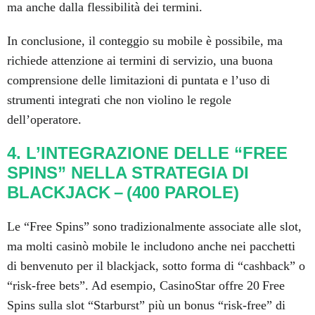
ma anche dalla flessibilità dei termini.
In conclusione, il conteggio su mobile è possibile, ma
richiede attenzione ai termini di servizio, una buona
comprensione delle limitazioni di puntata e l’uso di
strumenti integrati che non violino le regole
dell’operatore.
4. L’INTEGRAZIONE DELLE “FREE
SPINS” NELLA STRATEGIA DI
BLACKJACK – (400 PAROLE)
Le “Free Spins” sono tradizionalmente associate alle slot,
ma molti casinò mobile le includono anche nei pacchetti
di benvenuto per il blackjack, sotto forma di “cashback” o
“risk‑free bets”. Ad esempio, CasinoStar offre 20 Free
Spins sulla slot “Starburst” più un bonus “risk‑free” di