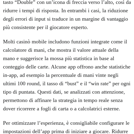
tasto “Double” con un’icona di freccia verso l’alto, così da
ridurre i tempi di risposta. In entrambi i casi, la riduzione
degli errori di input si traduce in un margine di vantaggio
più consistente per il giocatore esperto.
Molti casinò mobile includono funzioni integrate come il
calcolatore di mani, che mostra il valore attuale della
mano e suggerisce la mossa più statistica in base al
conteggio delle carte. Alcune app offrono anche statistiche
in‑app, ad esempio la percentuale di mani vinte negli
ultimi 100 round, il tasso di “bust” e il “win rate” per ogni
tipo di puntata. Questi dati, se analizzati con attenzione,
permettono di affinare la strategia in tempo reale senza
dover ricorrere a fogli di carta o a calcolatrici esterne.
Per ottimizzare l’esperienza, è consigliabile configurare le
impostazioni dell’app prima di iniziare a giocare. Ridurre