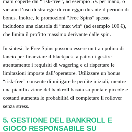
mani coperte dal “risk‑free”, ad esempio 5 € per mano, o
vietano l’uso di strategie di conteggio durante il periodo di
bonus. Inoltre, le promozioni “Free Spins” spesso
includono una clausola di “max win” (ad esempio 100 €),
che limita il profitto massimo derivante dalle spin.
In sintesi, le Free Spins possono essere un trampolino di
lancio per finanziare il blackjack, a patto di gestire
attentamente i requisiti di wagering e di rispettare le
limitazioni imposte dall’operatore. Utilizzare un bonus
“risk‑free” consente di mitigare le perdite iniziali, mentre
una pianificazione del bankroll basata su puntate piccole e
costanti aumenta le probabilità di completare il rollover
senza stress.
5. GESTIONE DEL BANKROLL E
GIOCO RESPONSABILE SU