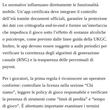
Le normative influenzano direttamente le funzionalità
mobile. Un’app certificata deve integrare il controllo
dell’età tramite documenti ufficiali, garantire la protezione
dei dati con crittografia end‑to‑end e fornire un’interfaccia
che impedisca il gioco sotto l’effetto di sostanze alcoliche
o psicotrope, come previsto dalle linee guida della UKGC.
Inoltre, le app devono essere soggette a audit periodici per
verificare la correttezza degli algoritmi di generazione
casuale (RNG) e la trasparenza delle percentuali di
payout.
Per i giocatori, la prima regola è riconoscere un operatore
conforme: controllare la licenza nella sezione “Chi
siamo”, leggere le policy di gioco responsabile e verificare
la presenza di strumenti come “limit di perdita” e “tempo
di gioco”. È altrettanto importante esaminare i termini