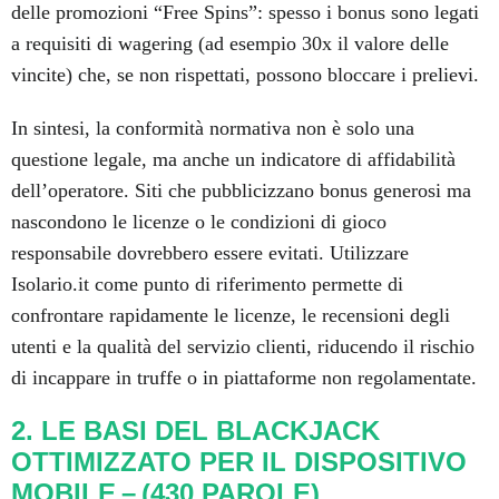
delle promozioni “Free Spins”: spesso i bonus sono legati
a requisiti di wagering (ad esempio 30x il valore delle
vincite) che, se non rispettati, possono bloccare i prelievi.
In sintesi, la conformità normativa non è solo una
questione legale, ma anche un indicatore di affidabilità
dell’operatore. Siti che pubblicizzano bonus generosi ma
nascondono le licenze o le condizioni di gioco
responsabile dovrebbero essere evitati. Utilizzare
Isolario.it come punto di riferimento permette di
confrontare rapidamente le licenze, le recensioni degli
utenti e la qualità del servizio clienti, riducendo il rischio
di incappare in truffe o in piattaforme non regolamentate.
2. LE BASI DEL BLACKJACK
OTTIMIZZATO PER IL DISPOSITIVO
MOBILE – (430 PAROLE)