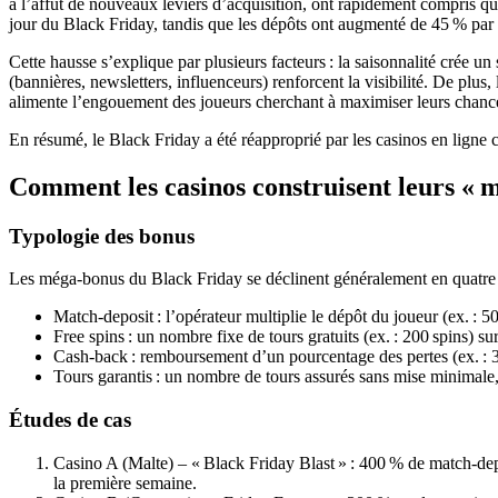
à l’affût de nouveaux leviers d’acquisition, ont rapidement compris que
jour du Black Friday, tandis que les dépôts ont augmenté de 45 % pa
Cette hausse s’explique par plusieurs facteurs : la saisonnalité crée u
(bannières, newsletters, influenceurs) renforcent la visibilité. De plu
alimente l’engouement des joueurs cherchant à maximiser leurs chanc
En résumé, le Black Friday a été réapproprié par les casinos en ligne c
Comment les casinos construisent leurs « m
Typologie des bonus
Les méga‑bonus du Black Friday se déclinent généralement en quatre 
Match‑deposit : l’opérateur multiplie le dépôt du joueur (ex. : 5
Free spins : un nombre fixe de tours gratuits (ex. : 200 spins) 
Cash‑back : remboursement d’un pourcentage des pertes (ex. : 3
Tours garantis : un nombre de tours assurés sans mise minimal
Études de cas
Casino A (Malte) – « Black Friday Blast » : 400 % de match‑dep
la première semaine.