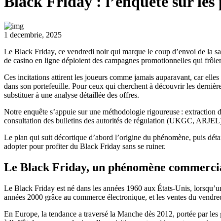
Black Friday : l’enquête sur les 
1 decembrie, 2025
Le Black Friday, ce vendredi noir qui marque le coup d’envoi de la saiso
de casino en ligne déploient des campagnes promotionnelles qui frôlent
Ces incitations attirent les joueurs comme jamais auparavant, car elle
dans son portefeuille. Pour ceux qui cherchent à découvrir les dernière
substituer à une analyse détaillée des offres.
Notre enquête s’appuie sur une méthodologie rigoureuse : extraction d
consultation des bulletins des autorités de régulation (UKGC, ARJEL). N
Le plan qui suit décortique d’abord l’origine du phénomène, puis détail
adopter pour profiter du Black Friday sans se ruiner.
Le Black Friday, un phénomène commercial
Le Black Friday est né dans les années 1960 aux États-Unis, lorsqu’u
années 2000 grâce au commerce électronique, et les ventes du vendred
En Europe, la tendance a traversé la Manche dès 2012, portée par les 