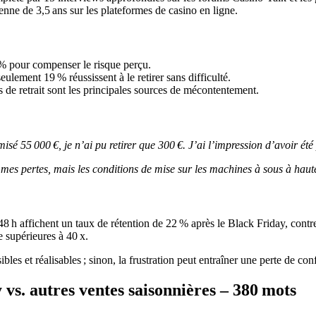
nne de 3,5 ans sur les plateformes de casino en ligne.
 % pour compenser le risque perçu.
eulement 19 % réussissent à le retirer sans difficulté.
s de retrait sont les principales sources de mécontentement.
sé 55 000 €, je n’ai pu retirer que 300 €. J’ai l’impression d’avoir été 
s pertes, mais les conditions de mise sur les machines à sous à haute vo
 48 h affichent un taux de rétention de 22 % après le Black Friday, con
 supérieures à 40 x.
bles et réalisables ; sinon, la frustration peut entraîner une perte de co
vs. autres ventes saisonnières – 380 mots