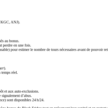
, UKGC, ANJ).
iés au bonus.
t perdre en une fois.
nsable) pour estimer le nombre de tours nécessaires avant de pouvoir reti
ger
).
 temps réel.
ôt et aux auto‑exclusions.
e signalement d’abus.
nce) sont disponibles 24 h/24.