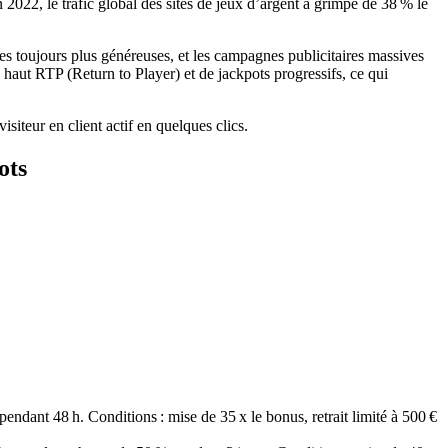
 2022, le trafic global des sites de jeux d’argent a grimpé de 38 % le
res toujours plus généreuses, et les campagnes publicitaires massives
 haut RTP (Return to Player) et de jackpots progressifs, ce qui
siteur en client actif en quelques clics.
ots
endant 48 h. Conditions : mise de 35 x le bonus, retrait limité à 500 €