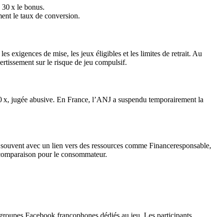
 30 x le bonus.
ent le taux de conversion.
 exigences de mise, les jeux éligibles et les limites de retrait. Au
tissement sur le risque de jeu compulsif.
0 x, jugée abusive. En France, l’ANJ a suspendu temporairement la
age, souvent avec un lien vers des ressources comme Financeresponsable,
la comparaison pour le consommateur.
 groupes Facebook francophones dédiés au jeu. Les participants