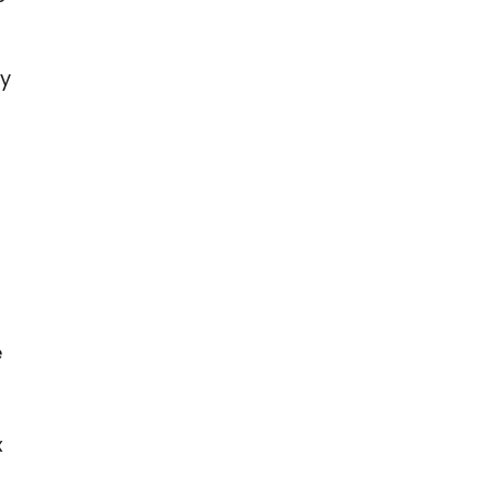
ay
e
x