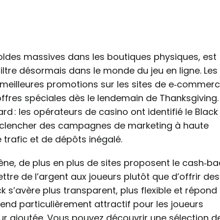
oldes massives dans les boutiques physiques, est
ltre désormais dans le monde du jeu en ligne. Les
s meilleures promotions sur les sites de e‑commerc
fres spéciales dès le lendemain de Thanksgiving.
rd : les opérateurs de casino ont identifié le Black
clencher des campagnes de marketing à haute
 trafic et de dépôts inégalé.
ne, de plus en plus de sites proposent le cash‑ba
re de l’argent aux joueurs plutôt que d’offrir des
 s’avère plus transparent, plus flexible et répond
end particulièrement attractif pour les joueurs
eur ajoutée. Vous pouvez découvrir une sélection d