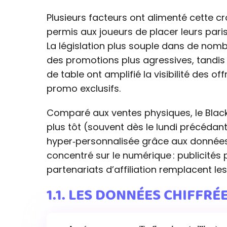
Plusieurs facteurs ont alimenté cette cr
permis aux joueurs de placer leurs pari
La législation plus souple dans de nomb
des promotions plus agressives, tandis 
de table ont amplifié la visibilité des of
promo exclusifs.
Comparé aux ventes physiques, le Black
plus tôt (souvent dès le lundi précédan
hyper‑personnalisée grâce aux données 
concentré sur le numérique : publicit
partenariats d’affiliation remplacent l
1.1. LES DONNÉES CHIFFR