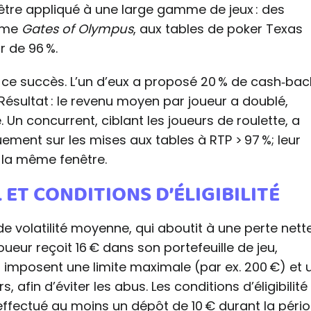
être appliqué à une large gamme de jeux : des
omme
Gates of Olympus
, aux tables de poker Texas
r de 96 %.
 ce succès. L’un d’eux a proposé 20 % de cash‑bac
 Résultat : le revenu moyen par joueur a doublé,
Un concurrent, ciblant les joueurs de roulette, a
ment sur les mises aux tables à RTP > 97 %; leur
t la même fenêtre.
 ET CONDITIONS D’ÉLIGIBILITÉ
e volatilité moyenne, qui aboutit à une perte nett
oueur reçoit 16 € dans son portefeuille de jeu,
s imposent une limite maximale (par ex. 200 €) et 
 afin d’éviter les abus. Les conditions d’éligibilité
effectué au moins un dépôt de 10 € durant la péri