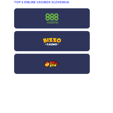
TOP 5 ONLINE CASINOS SLOVENIJA