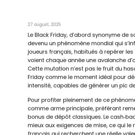
27 august, 2025
Le Black Friday, d’abord synonyme de s
devenu un phénomène mondial qui s’infi
joueurs français, habitués à repérer le
voient chaque année une avalanche d’of
Cette mutation n’est pas le fruit du hasa
Friday comme le moment idéal pour dé
intensité, capables de générer un pic de
Pour profiter pleinement de ce phénomè
comme arme principale, préférant remett
bonus de dépôt classiques. Le cash‑back
mieux aux exigences de mise, ce qui le r
français qui recherchent une réelle val