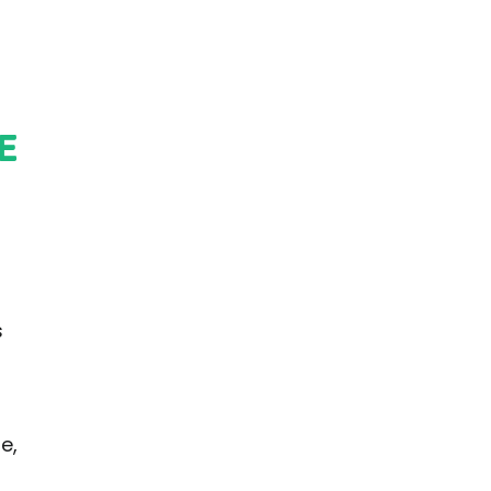
E
s
e,