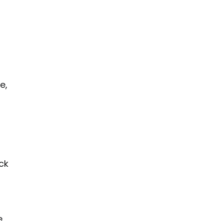
e,
ck
e