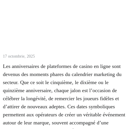
17 octombrie, 2025
Les anniversaires de plateformes de casino en ligne sont
devenus des moments phares du calendrier marketing du
secteur. Que ce soit le cinquième, le dixième ou le
quinzième anniversaire, chaque jalon est l’occasion de
célébrer la longévité, de remercier les joueurs fidèles et
d’attirer de nouveaux adeptes. Ces dates symboliques
permettent aux opérateurs de créer un véritable événement
autour de leur marque, souvent accompagné d’une