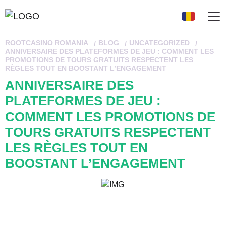
ROOTCASINO ROMANIA
BLOG
UNCATEGORIZED
ANNIVERSAIRE DES PLATEFORMES DE JEU : COMMENT LES
PROMOTIONS DE TOURS GRATUITS RESPECTENT LES
RÈGLES TOUT EN BOOSTANT L’ENGAGEMENT
ANNIVERSAIRE DES
PLATEFORMES DE JEU :
COMMENT LES PROMOTIONS DE
TOURS GRATUITS RESPECTENT
LES RÈGLES TOUT EN
BOOSTANT L’ENGAGEMENT