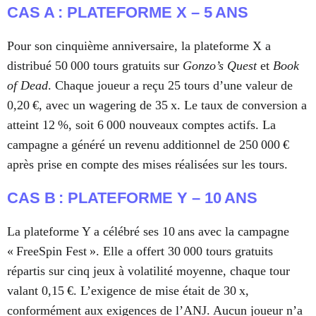
CAS A : PLATEFORME X – 5 ANS
Pour son cinquième anniversaire, la plateforme X a
distribué 50 000 tours gratuits sur
Gonzo’s Quest
et
Book
of Dead
. Chaque joueur a reçu 25 tours d’une valeur de
0,20 €, avec un wagering de 35 x. Le taux de conversion a
atteint 12 %, soit 6 000 nouveaux comptes actifs. La
campagne a généré un revenu additionnel de 250 000 €
après prise en compte des mises réalisées sur les tours.
CAS B : PLATEFORME Y – 10 ANS
La plateforme Y a célébré ses 10 ans avec la campagne
« FreeSpin Fest ». Elle a offert 30 000 tours gratuits
répartis sur cinq jeux à volatilité moyenne, chaque tour
valant 0,15 €. L’exigence de mise était de 30 x,
conformément aux exigences de l’ANJ. Aucun joueur n’a