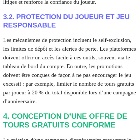
litiges et renforce la confiance du joueur.
3.2. PROTECTION DU JOUEUR ET JEU
RESPONSABLE
Les mécanismes de protection incluent le self‑exclusion,
les limites de dépôt et les alertes de perte. Les plateformes
doivent offrir un accès facile à ces outils, souvent via le
tableau de bord du compte. En outre, les promotions
doivent être conçues de façon à ne pas encourager le jeu
excessif : par exemple, limiter le nombre de tours gratuits
par joueur à 20 % du total disponible lors d’une campagne
d’anniversaire.
4. CONCEPTION D’UNE OFFRE DE
TOURS GRATUITS CONFORME
La création d’une campagne d’anniversaire respectant la