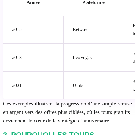
Année
Plateforme
2015
Betway
t
5
2018
LeoVegas
d
3
2021
Unibet
Ces exemples illustrent la progression d’une simple remise
en argent vers des offres plus ciblées, où les tours gratuits
deviennent le cœur de la stratégie d’anniversaire.
2. POURQUOI LES TOURS