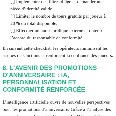
[ ] Implémenter des filtres d’âge et demander une
pièce d’identité valide.
[ ] Limiter le nombre de tours gratuits par joueur à
20 % du total disponible.
[ ] Effectuer un audit juridique externe et obtenir
l’accord du responsable de conformité.
En suivant cette checklist, les opérateurs minimisent les
risques de sanctions et renforcent la confiance des joueurs.
8. L’AVENIR DES PROMOTIONS
D’ANNIVERSAIRE : IA,
PERSONNALISATION ET
CONFORMITÉ RENFORCÉE
L’intelligence artificielle ouvre de nouvelles perspectives
pour les promotions d’anniversaire. Grâce à l’analyse des