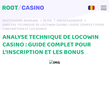
ROOTCASINO ROMANIA
BLOG
UNCATEGORIZED
ANALYSE TECHNIQUE DE LOCOWIN CASINO : GUIDE COMPLET POUR
L’INSCRIPTION ET LES BONUS
ANALYSE TECHNIQUE DE LOCOWIN
CASINO : GUIDE COMPLET POUR
L’INSCRIPTION ET LES BONUS