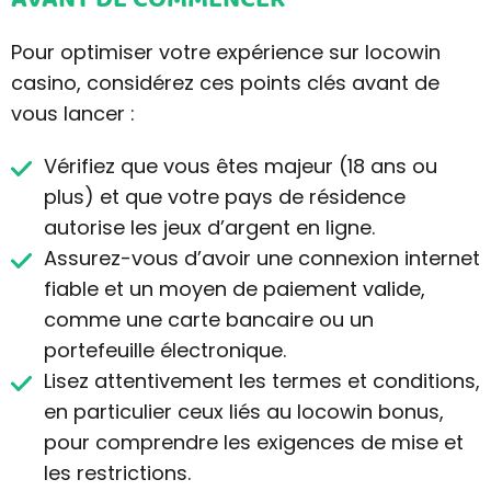
Pour optimiser votre expérience sur locowin
casino, considérez ces points clés avant de
vous lancer :
Vérifiez que vous êtes majeur (18 ans ou
plus) et que votre pays de résidence
autorise les jeux d’argent en ligne.
Assurez-vous d’avoir une connexion internet
fiable et un moyen de paiement valide,
comme une carte bancaire ou un
portefeuille électronique.
Lisez attentivement les termes et conditions,
en particulier ceux liés au locowin bonus,
pour comprendre les exigences de mise et
les restrictions.