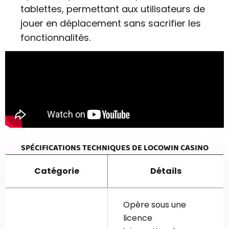
tablettes, permettant aux utilisateurs de
jouer en déplacement sans sacrifier les
fonctionnalités.
SPÉCIFICATIONS TECHNIQUES DE LOCOWIN CASINO
Catégorie
Détails
Opère sous une
licence