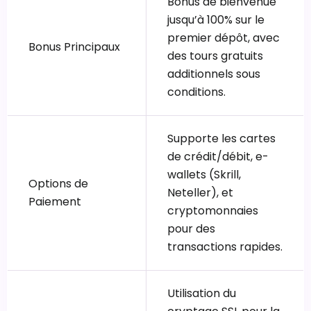
Bonus de bienvenue
jusqu’à 100% sur le
premier dépôt, avec
Bonus Principaux
des tours gratuits
additionnels sous
conditions.
Supporte les cartes
de crédit/débit, e-
wallets (Skrill,
Options de
Neteller), et
Paiement
cryptomonnaies
pour des
transactions rapides.
Utilisation du