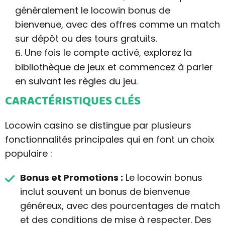
généralement le locowin bonus de
bienvenue, avec des offres comme un match
sur dépôt ou des tours gratuits.
Une fois le compte activé, explorez la
bibliothèque de jeux et commencez à parier
en suivant les règles du jeu.
CARACTÉRISTIQUES CLÉS
Locowin casino se distingue par plusieurs
fonctionnalités principales qui en font un choix
populaire :
Bonus et Promotions :
Le locowin bonus
inclut souvent un bonus de bienvenue
généreux, avec des pourcentages de match
et des conditions de mise à respecter. Des