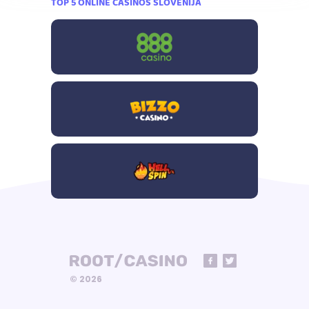
TOP 5 ONLINE CASINOS SLOVENIJA
© 2026