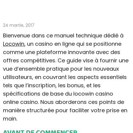
24 martie, 2017
Bienvenue dans ce manuel technique dédié à
Locowin
, un casino en ligne qui se positionne
comme une plateforme innovante avec des
offres compétitives. Ce guide vise à fournir une
vue d’ensemble pratique pour les nouveaux
utilisateurs, en couvrant les aspects essentiels
tels que l’inscription, les bonus, et les
spécifications de base du locowin casino
online casino. Nous aborderons ces points de
manière structurée pour faciliter votre prise en
main.
AVANT DE COMMENCER