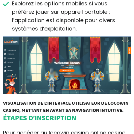
Explorez les options mobiles si vous
préférez jouer sur appareil portable ;
l’application est disponible pour divers
systèmes d’exploitation.
VISUALISATION DE L’INTERFACE UTILISATEUR DE LOCOWIN
CASINO, METTANT EN AVANT SA NAVIGATION INTUITIVE.
ÉTAPES D’INSCRIPTION
Pour accéder au locowin casino online casino,