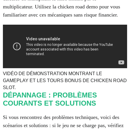
multiplicateur. Utilisez la chicken road demo pour vous
familiariser avec ces mécaniques sans risque financier.
VIDÉO DE DÉMONSTRATION MONTRANT LE
GAMEPLAY ET LES TOURS BONUS DE CHICKEN ROAD
SLOT.
DÉPANNAGE : PROBLÈMES
COURANTS ET SOLUTIONS
Si vous rencontrez des problèmes techniques, voici des
scénarios et solutions : si le jeu ne se charge pas, vérifiez