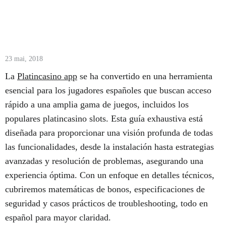
23 mai, 2018
La
Platincasino app
se ha convertido en una herramienta
esencial para los jugadores españoles que buscan acceso
rápido a una amplia gama de juegos, incluidos los
populares platincasino slots. Esta guía exhaustiva está
diseñada para proporcionar una visión profunda de todas
las funcionalidades, desde la instalación hasta estrategias
avanzadas y resolución de problemas, asegurando una
experiencia óptima. Con un enfoque en detalles técnicos,
cubriremos matemáticas de bonos, especificaciones de
seguridad y casos prácticos de troubleshooting, todo en
español para mayor claridad.