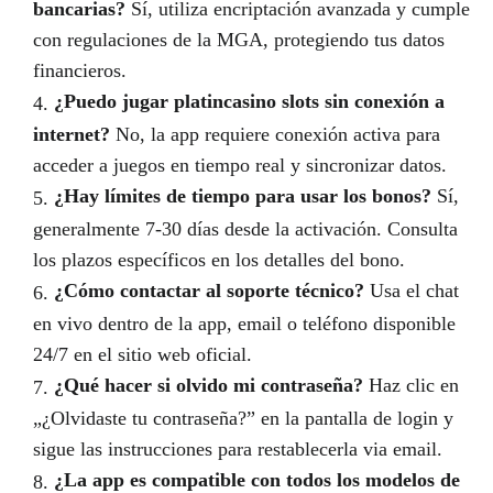
bancarias?
Sí, utiliza encriptación avanzada y cumple
con regulaciones de la MGA, protegiendo tus datos
financieros.
¿Puedo jugar platincasino slots sin conexión a
internet?
No, la app requiere conexión activa para
acceder a juegos en tiempo real y sincronizar datos.
¿Hay límites de tiempo para usar los bonos?
Sí,
generalmente 7-30 días desde la activación. Consulta
los plazos específicos en los detalles del bono.
¿Cómo contactar al soporte técnico?
Usa el chat
en vivo dentro de la app, email o teléfono disponible
24/7 en el sitio web oficial.
¿Qué hacer si olvido mi contraseña?
Haz clic en
„¿Olvidaste tu contraseña?” en la pantalla de login y
sigue las instrucciones para restablecerla via email.
¿La app es compatible con todos los modelos de