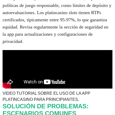
políticas de juego responsable, como límites de depósito y
autoevaluaciones. Los platincasino slots tienen RTPs
certificados, típicamente entre 95-97%, lo que garantiza
equidad. Revisa regularmente la sección de seguridad en
la app para actualizaciones y configuraciones de
privacidad.
VIDEO TUTORIAL SOBRE EL USO DE LA APP
PLATINCASINO PARA PRINCIPIANTES.
SOLUCIÓN DE PROBLEMAS:
ESCENARIOS COMUNES