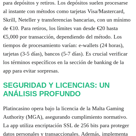
para depósitos y retiros. Los depósitos suelen procesarse
al instante con métodos como tarjetas Visa/Mastercard,
Skrill, Neteller y transferencias bancarias, con un mínimo
de €10. Para retiros, los límites van desde €20 hasta
€5,000 por transacción, dependiendo del método. Los
tiempos de procesamiento varían: e-wallets (24 horas),
tarjetas (3-5 días), bancos (5-7 días). Es crucial verificar
los términos específicos en la sección de banking de la
app para evitar sorpresas.
SEGURIDAD Y LICENCIAS: UN
ANÁLISIS PROFUNDO
Platincasino opera bajo la licencia de la Malta Gaming
Authority (MGA), asegurando cumplimiento normativo.
La app utiliza encriptación SSL de 256 bits para proteger
datos personales y transaccionales. Además, implementa