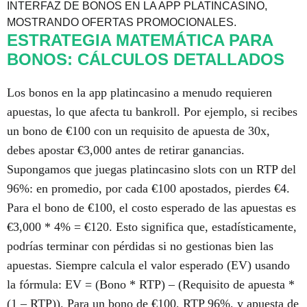
INTERFAZ DE BONOS EN LA APP PLATINCASINO,
MOSTRANDO OFERTAS PROMOCIONALES.
ESTRATEGIA MATEMÁTICA PARA
BONOS: CÁLCULOS DETALLADOS
Los bonos en la app platincasino a menudo requieren
apuestas, lo que afecta tu bankroll. Por ejemplo, si recibes
un bono de €100 con un requisito de apuesta de 30x,
debes apostar €3,000 antes de retirar ganancias.
Supongamos que juegas platincasino slots con un RTP del
96%: en promedio, por cada €100 apostados, pierdes €4.
Para el bono de €100, el costo esperado de las apuestas es
€3,000 * 4% = €120. Esto significa que, estadísticamente,
podrías terminar con pérdidas si no gestionas bien las
apuestas. Siempre calcula el valor esperado (EV) usando
la fórmula: EV = (Bono * RTP) – (Requisito de apuesta *
(1 – RTP)). Para un bono de €100, RTP 96%, y apuesta de