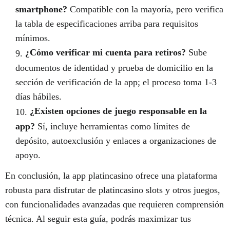
smartphone?
Compatible con la mayoría, pero verifica
la tabla de especificaciones arriba para requisitos
mínimos.
¿Cómo verificar mi cuenta para retiros?
Sube
documentos de identidad y prueba de domicilio en la
sección de verificación de la app; el proceso toma 1-3
días hábiles.
¿Existen opciones de juego responsable en la
app?
Sí, incluye herramientas como límites de
depósito, autoexclusión y enlaces a organizaciones de
apoyo.
En conclusión, la app platincasino ofrece una plataforma
robusta para disfrutar de platincasino slots y otros juegos,
con funcionalidades avanzadas que requieren comprensión
técnica. Al seguir esta guía, podrás maximizar tus