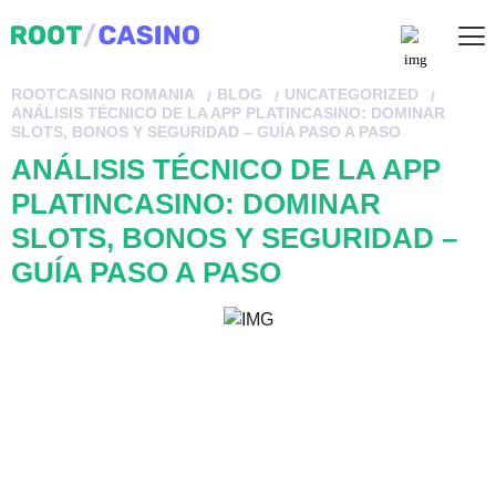
ROOTCASINO ROMANIA
BLOG
UNCATEGORIZED
ANÁLISIS TÉCNICO DE LA APP PLATINCASINO: DOMINAR
SLOTS, BONOS Y SEGURIDAD – GUÍA PASO A PASO
ANÁLISIS TÉCNICO DE LA APP
PLATINCASINO: DOMINAR
SLOTS, BONOS Y SEGURIDAD –
GUÍA PASO A PASO