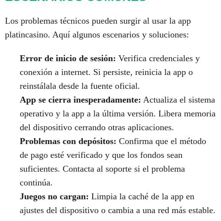
Los problemas técnicos pueden surgir al usar la app
platincasino. Aquí algunos escenarios y soluciones:
Error de inicio de sesión:
Verifica credenciales y
conexión a internet. Si persiste, reinicia la app o
reinstálala desde la fuente oficial.
App se cierra inesperadamente:
Actualiza el sistema
operativo y la app a la última versión. Libera memoria
del dispositivo cerrando otras aplicaciones.
Problemas con depósitos:
Confirma que el método
de pago esté verificado y que los fondos sean
suficientes. Contacta al soporte si el problema
continúa.
Juegos no cargan:
Limpia la caché de la app en
ajustes del dispositivo o cambia a una red más estable.