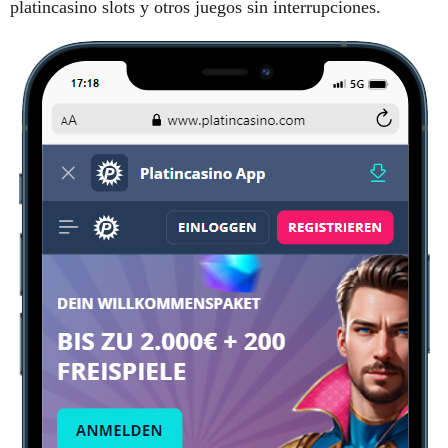
platincasino slots y otros juegos sin interrupciones.