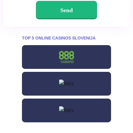
Send
TOP 5 ONLINE CASINOS SLOVENIJA