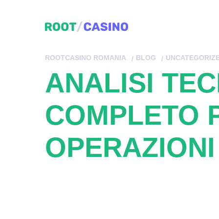
ROOTCASINO ROMANIA
BLOG
UNCATEGORIZ
ANALISI TEC
COMPLETO P
OPERAZIONI