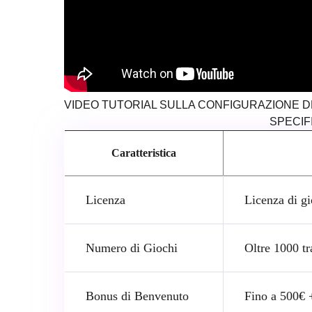
VIDEO TUTORIAL SULLA CONFIGURAZIONE DE
SPECIF
Caratteristica
Licenza
Licenza di gi
Numero di Giochi
Oltre 1000 tr
Bonus di Benvenuto
Fino a 500€ +