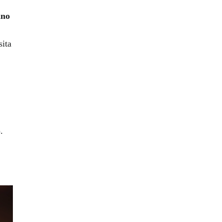
ino
sita
.