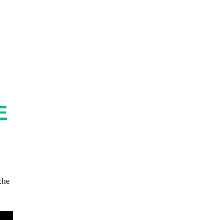
E
che