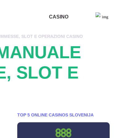
CASINO
CASINO CU ROTIRI
OMMESSE, SLOT E OPERAZIONI CASINO
GRATUITE
: MANUALE
CASINO CU CARD DE
CREDIT
, SLOT E
CASINO PE BANI
REALI
CAZINOURI NOI
ONLINE
TOP 5 ONLINE CASINOS SLOVENIJA