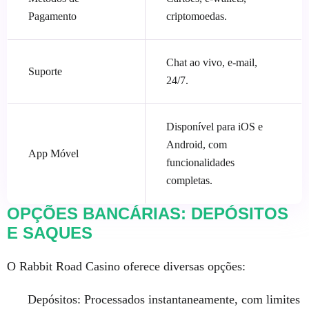
Pagamento
criptomoedas.
Chat ao vivo, e-mail,
Suporte
24/7.
Disponível para iOS e
Android, com
App Móvel
funcionalidades
completas.
OPÇÕES BANCÁRIAS: DEPÓSITOS
E SAQUES
O Rabbit Road Casino oferece diversas opções:
Depósitos: Processados instantaneamente, com limites