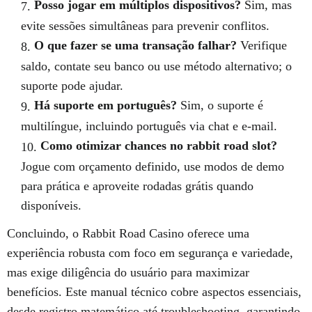
Posso jogar em múltiplos dispositivos?
Sim, mas
evite sessões simultâneas para prevenir conflitos.
O que fazer se uma transação falhar?
Verifique
saldo, contate seu banco ou use método alternativo; o
suporte pode ajudar.
Há suporte em português?
Sim, o suporte é
multilíngue, incluindo português via chat e e-mail.
Como otimizar chances no rabbit road slot?
Jogue com orçamento definido, use modos de demo
para prática e aproveite rodadas grátis quando
disponíveis.
Concluindo, o Rabbit Road Casino oferece uma
experiência robusta com foco em segurança e variedade,
mas exige diligência do usuário para maximizar
benefícios. Este manual técnico cobre aspectos essenciais,
desde registro matemático até troubleshooting, garantindo