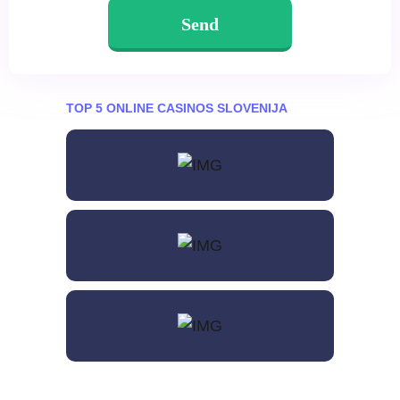
Send
TOP 5 ONLINE CASINOS SLOVENIJA