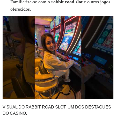
Familiarize-se com o
rabbit road slot
e outros jogos
oferecidos.
VISUAL DO RABBIT ROAD SLOT, UM DOS DESTAQUES
DO CASINO.