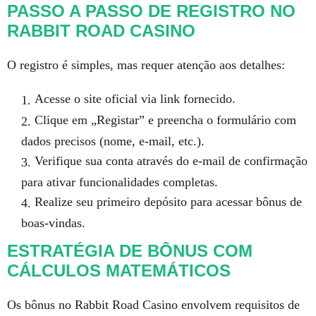
PASSO A PASSO DE REGISTRO NO
RABBIT ROAD CASINO
O registro é simples, mas requer atenção aos detalhes:
Acesse o site oficial via link fornecido.
Clique em „Registar” e preencha o formulário com
dados precisos (nome, e-mail, etc.).
Verifique sua conta através do e-mail de confirmação
para ativar funcionalidades completas.
Realize seu primeiro depósito para acessar bônus de
boas-vindas.
ESTRATÉGIA DE BÔNUS COM
CÁLCULOS MATEMÁTICOS
Os bônus no Rabbit Road Casino envolvem requisitos de