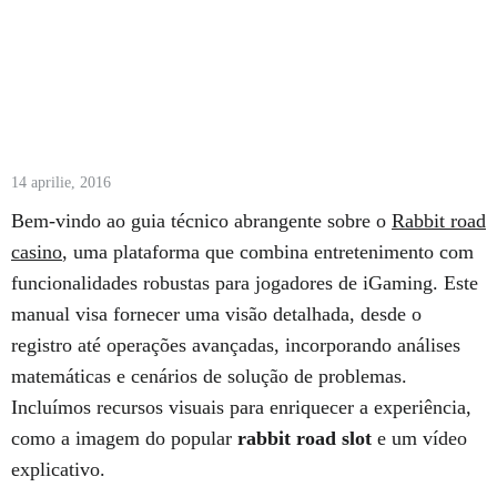
14 aprilie, 2016
Bem-vindo ao guia técnico abrangente sobre o
Rabbit road
casino
, uma plataforma que combina entretenimento com
funcionalidades robustas para jogadores de iGaming. Este
manual visa fornecer uma visão detalhada, desde o
registro até operações avançadas, incorporando análises
matemáticas e cenários de solução de problemas.
Incluímos recursos visuais para enriquecer a experiência,
como a imagem do popular
rabbit road slot
e um vídeo
explicativo.