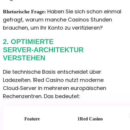
Haben Sie sich schon einmal
Rhetorische Frage:
gefragt, warum manche Casinos Stunden
brauchen, um Ihr Konto zu verifizieren?
2. OPTIMIERTE
SERVER‑ARCHITEKTUR
VERSTEHEN
Die technische Basis entscheidet über
Ladezeiten. 1Red Casino nutzt moderne
Cloud‑Server in mehreren europäischen
Rechenzentren. Das bedeutet:
Feature
1Red Casino