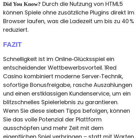
Durch die Nutzung von HTML5
Did You Know?
können Spiele ohne zusätzliche Plugins direkt im
Browser laufen, was die Ladezeit um bis zu 40 %
reduziert.
FAZIT
Schnelligkeit ist im Online‑Glücksspiel ein
entscheidender Wettbewerbsvorteil. 1Red
Casino kombiniert moderne Server‑Technik,
sofortige Bonusfreigabe, rasche Auszahlungen
und einen erstklassigen Kundenservice, um ein
blitzschnelles Spielerlebnis zu garantieren.
Wenn Sie diese sieben Tipps befolgen, können
Sie das volle Potenzial der Plattform
ausschöpfen und mehr Zeit mit dem
eigentlichen Spiel verbringen – statt mit Warten.