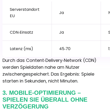
Serverstandort
Ja
EU
CDN‑Einsatz
Ja
Latenz (ms)
45‑70
Durch das Content‑Delivery‑Network (CDN)
werden Spieldaten nahe am Nutzer
zwischengespeichert. Das Ergebnis: Spiele
starten in Sekunden, nicht Minuten.
3. MOBILE‑OPTIMIERUNG –
SPIELEN SIE ÜBERALL OHNE
VERZÖGERUNG