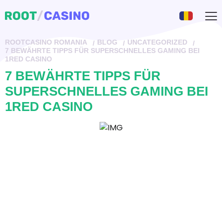
ROOTCASINO ROMANIA
BLOG
UNCATEGORIZED
7 BEWÄHRTE TIPPS FÜR SUPERSCHNELLES GAMING BEI
1RED CASINO
7 BEWÄHRTE TIPPS FÜR
SUPERSCHNELLES GAMING BEI
1RED CASINO