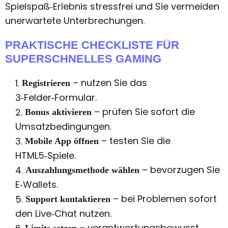
Spielspaß‑Erlebnis stressfrei und Sie vermeiden
unerwartete Unterbrechungen.
PRAKTISCHE CHECKLISTE FÜR
SUPERSCHNELLES GAMING
– nutzen Sie das
Registrieren
3‑Felder‑Formular.
– prüfen Sie sofort die
Bonus aktivieren
Umsatzbedingungen.
– testen Sie die
Mobile App öffnen
HTML5‑Spiele.
– bevorzugen Sie
Auszahlungsmethode wählen
E‑Wallets.
– bei Problemen sofort
Support kontaktieren
den Live‑Chat nutzen.
– verantwortungsbewusst
Limits setzen