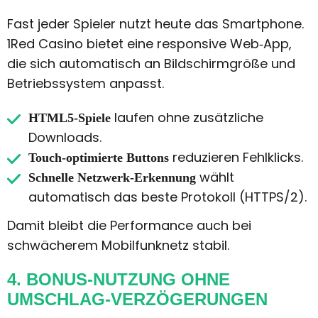
Fast jeder Spieler nutzt heute das Smartphone.
1Red Casino bietet eine responsive Web‑App,
die sich automatisch an Bildschirmgröße und
Betriebssystem anpasst.
laufen ohne zusätzliche
HTML5‑Spiele
Downloads.
reduzieren Fehlklicks.
Touch‑optimierte Buttons
wählt
Schnelle Netzwerk‑Erkennung
automatisch das beste Protokoll (HTTPS/2).
Damit bleibt die Performance auch bei
schwächerem Mobilfunknetz stabil.
4. BONUS‑NUTZUNG OHNE
UMSCHLAG‑VERZÖGERUNGEN