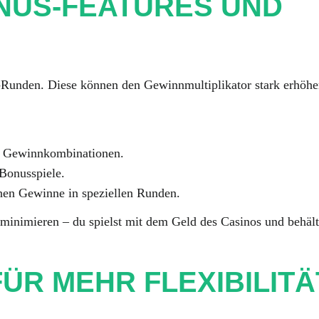
ONUS‑FEATURES UND
‑Runden. Diese können den Gewinnmultiplikator stark erhöhe
r Gewinnkombinationen.
 Bonusspiele.
chen Gewinne in speziellen Runden.
minimieren – du spielst mit dem Geld des Casinos und behält
FÜR MEHR FLEXIBILITÄ