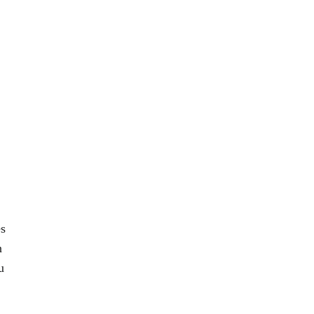
es
n
u