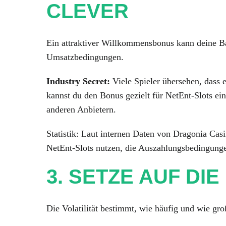
CLEVER
Ein attraktiver Willkommensbonus kann deine Ban
Umsatzbedingungen.
Industry Secret:
Viele Spieler übersehen, dass 
kannst du den Bonus gezielt für NetEnt‑Slots ein
anderen Anbietern.
Statistik: Laut internen Daten von Dragonia Casi
NetEnt‑Slots nutzen, die Auszahlungsbedingunge
3. SETZE AUF DIE
Die Volatilität bestimmt, wie häufig und wie gr