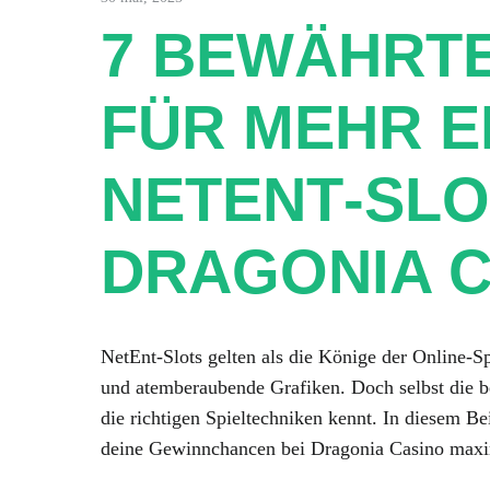
7 BEWÄHRTE
FÜR MEHR E
NETENT‑SLO
DRAGONIA 
NetEnt‑Slots gelten als die Könige der Online‑
und atemberaubende Grafiken. Doch selbst die 
die richtigen Spieltechniken kennt. In diesem Be
deine Gewinnchancen bei Dragonia Casino maxi