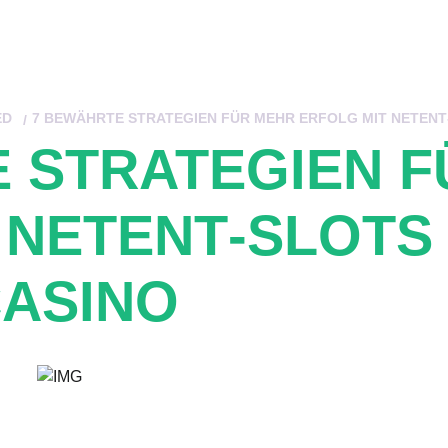
ED
7 BEWÄHRTE STRATEGIEN FÜR MEHR ERFOLG MIT NETENT
 STRATEGIEN 
 NETENT‑SLOTS 
CASINO