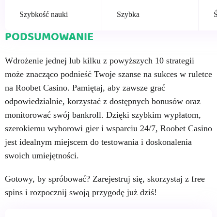
Szybkość nauki
Szybka
Ś
PODSUMOWANIE
Wdrożenie jednej lub kilku z powyższych 10 strategii
może znacząco podnieść Twoje szanse na sukces w ruletce
na Roobet Casino. Pamiętaj, aby zawsze grać
odpowiedzialnie, korzystać z dostępnych bonusów oraz
monitorować swój bankroll. Dzięki szybkim wypłatom,
szerokiemu wyborowi gier i wsparciu 24/7, Roobet Casino
jest idealnym miejscem do testowania i doskonalenia
swoich umiejętności.
Gotowy, by spróbować? Zarejestruj się, skorzystaj z free
spins i rozpocznij swoją przygodę już dziś!