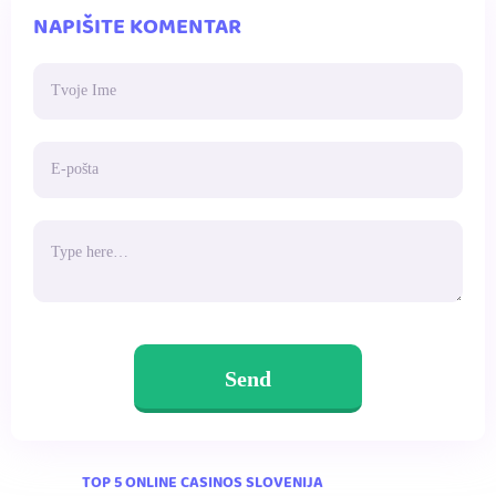
NAPIŠITE KOMENTAR
Send
TOP 5 ONLINE CASINOS SLOVENIJA